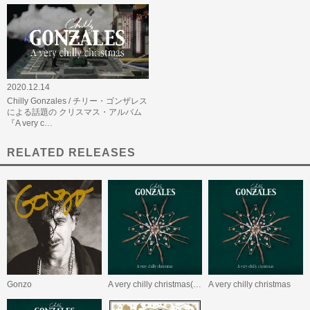
2020.12.14
Chilly Gonzales / チリー・ゴンザレス
による話題の クリスマス・アルバム
『A very c…
RELATED RELEASES
Gonzo
A very chilly christmas(期間限定/スペシャル・プライス盤 )
A very chilly christmas