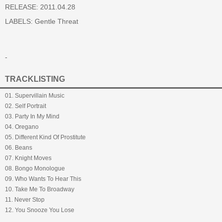
RELEASE: 2011.04.28
LABELS:
Gentle Threat
-
TRACKLISTING
01. Supervillain Music
02. Self Portrait
03. Party In My Mind
04. Oregano
05. Different Kind Of Prostitute
06. Beans
07. Knight Moves
08. Bongo Monologue
09. Who Wants To Hear This
10. Take Me To Broadway
11. Never Stop
12. You Snooze You Lose