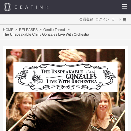
会員登録
_
ログイン
_
カート
HOME
RELEASES
Gentle Threat
The Unspeakable Chilly Gonzales Live With Orchestra