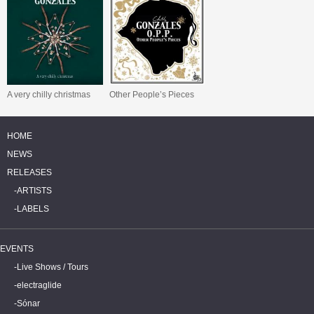
A very chilly christmas
Other People’s Pieces
HOME
NEWS
RELEASES
ARTISTS
LABELS
EVENTS
Live Shows / Tours
electraglide
Sónar