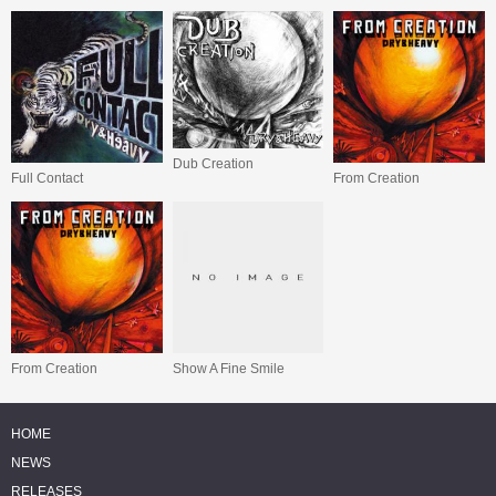
Dub Creation
Full Contact
From Creation
From Creation
Show A Fine Smile
HOME
NEWS
RELEASES