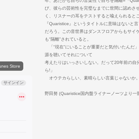
年、あたかも自らの音楽性で自らを隔離=『Quar
び、彼らの芸術性を完璧なまでに世間に認めさ
く、リスナーの耳をテストすると喩えられるとこ
『Quaristice』というタイトルに意味はな
だろう。この音世界はダンスフロアからもサイ
も“隔離”されていると。
「“現在”にいることが重要だと気付いたんだ
源を聴いてそれについて
考えたりはいっさいしない。だって20年前の自
unes Store
ら!」
オウテカらしい、素晴らしい言葉じゃないか
野田努 (Quaristice国内盤ライナーノーツより一