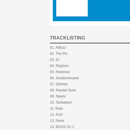
TRACKLISTING
01. Altibzz
02. The Plc
03. IO
04. Plyphon
05. Perlence
06. Sonderemawe
07. Simmm
08. Paralel Suns
09. Steels
10. Tankakern
11. Rale
12. Fol3
13. Fwze
14. 90101-51-1