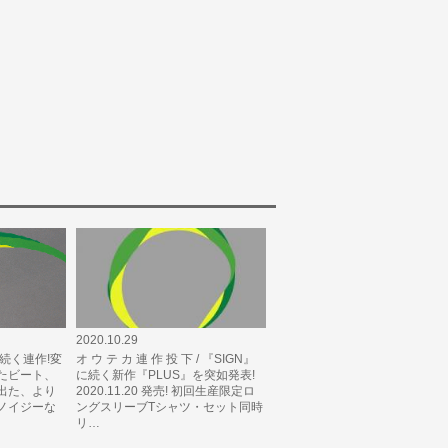
2020.10.29
』に続く連作!変
オ ウ テ カ 連 作 投 下 / 『SIGN』
たビート、
に続く新作『PLUS』を突如発表!
出た、より
2020.11.20 発売! 初回生産限定ロ
ノイジーな
ングスリーブTシャツ・セット同時
リ…