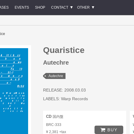
ASES
EVENTS
SHOP
CONTACT
OTHER
tice
Quaristice
Autechre
Autechre
RELEASE: 2008.03.03
LABELS:
Warp Records
CD
国内盤
BRC-333
BUY
¥ 2,381 +tax