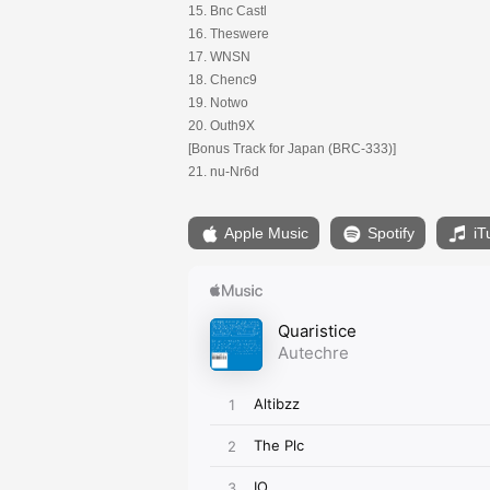
15. Bnc Castl
16. Theswere
17. WNSN
18. Chenc9
19. Notwo
20. Outh9X
[Bonus Track for Japan (BRC-333)]
21. nu-Nr6d
Apple Music
Spotify
iT