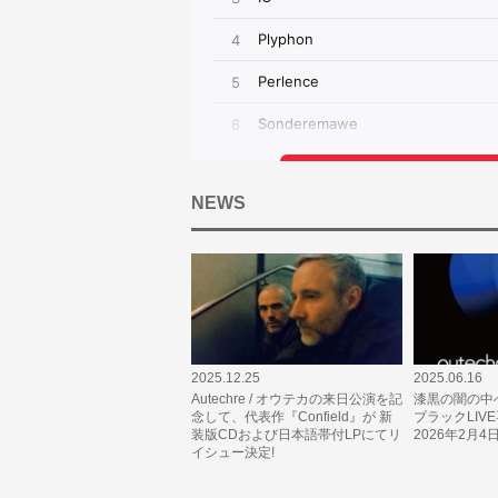
NEWS
2025.12.25
2025.06.16
Autechre / オウテカの来日公演を記
漆黒の闇の中
念して、代表作『Confield』が 新
ブラックLIV
装版CDおよび日本語帯付LPにてリ
2026年2月4
イシュー決定!