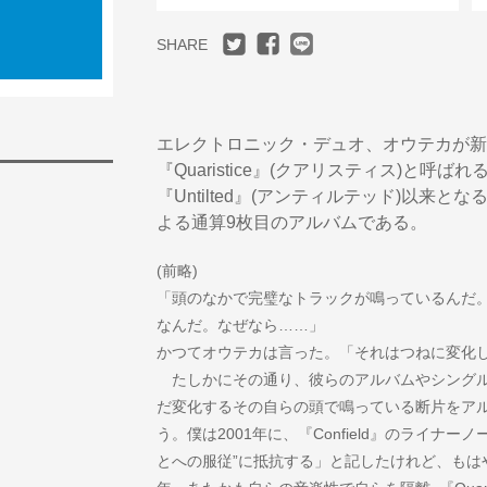
SHARE
エレクトロニック・デュオ、オウテカが新
『Quaristice』(クアリスティス)と呼ば
『Untilted』(アンティルテッド)以来
よる通算9枚目のアルバムである。
(前略)
「頭のなかで完璧なトラックが鳴っているんだ
なんだ。なぜなら……」
かつてオウテカは言った。「それはつねに変化
たしかにその通り、彼らのアルバムやシングル
だ変化するその自らの頭で鳴っている断片をア
う。僕は2001年に、『Confield』のライナ
とへの服従”に抵抗する」と記したけれど、もはや