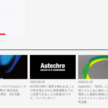
2023.08.29
2020.11.20
へ! オウテカのピッチ
AUTECHRE / 視界を奪われること
Autechre / 『SIGN
E再び! 来日決定、
で研ぎ澄まされた身体感覚をフル
則リズムとねじ曲がっ
日東京、5日大阪!
に活用できることの快楽!オウテ
屈折した曲調が前面に
カ、ライブレポート
エクスペリメンタルで
作品集…