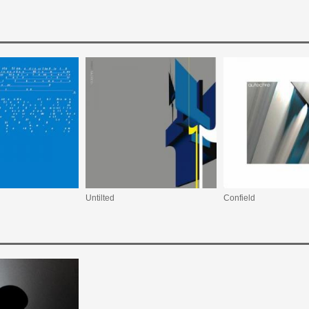
Untilted
Confield