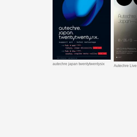
autechre japan twentytwentysix
Autechre Live