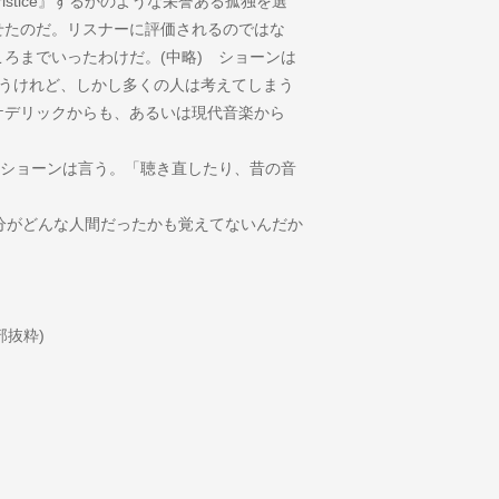
istice』するかのような栄誉ある孤独を選
せたのだ。リスナーに評価されるのではな
ろまでいったわけだ。(中略) ショーンは
いと言うけれど、しかし多くの人は考えてしまう
ケデリックからも、あるいは現代音楽から
」ショーンは言う。「聴き直したり、昔の音
分がどんな人間だったかも覚えてないんだか
。
部抜粋)