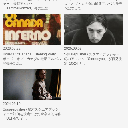
ャー、最新アルバム
ズ・オブ・カナダの最新アルバム発売
『Kammerkonzert』発売記念 …
を記念して、…
2026.05.22
2025.09.03
Boards Of Canada Listening Party /
Squarepusher / スクエアプッシャー
ボーズ・オブ・カナダの最新アルバム
幻のアルバム『Stereotype』が再発決
発売を記念…
定! 10/24リ…
2024.09.19
Squarepusher / 鬼才スクエアプッシ
ャーの評価を決定づけた金字塔的傑作
『ULTRAVISI…