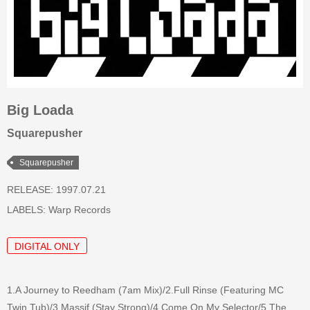
Big Loada
Squarepusher
Squarepusher
RELEASE: 1997.07.21
LABELS:
Warp Records
DIGITAL ONLY
1.A Journey to Reedham (7am Mix)/2.Full Rinse (Featuring MC
Twin Tub)/3.Massif (Stay Strong)/4.Come On My Selector/5.The