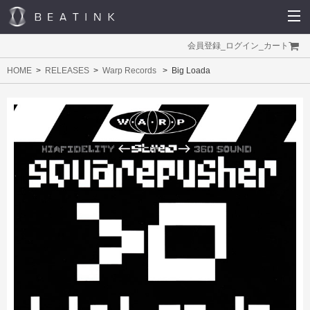
会員登録
_
ログイン
_
カート
HOME
RELEASES
Warp Records
Big Loada