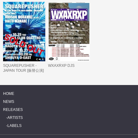
SQUAREPUSHER -
WXAXRXP DJS
JAPAN TOUR [振替公演]
HOME
NEWS
RELEASES
ARTISTS
LABELS