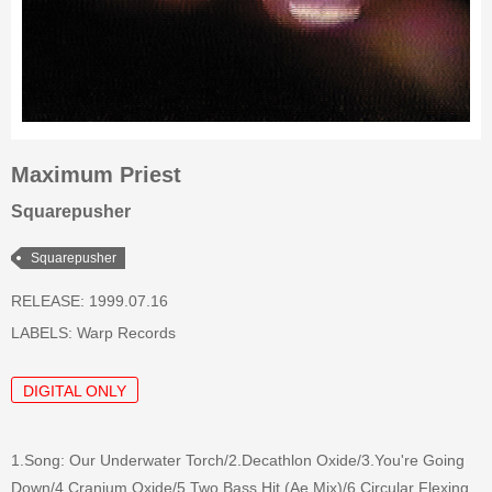
Maximum Priest
Squarepusher
Squarepusher
RELEASE: 1999.07.16
LABELS:
Warp Records
DIGITAL ONLY
1.Song: Our Underwater Torch/2.Decathlon Oxide/3.You're Going
Down/4.Cranium Oxide/5.Two Bass Hit (Ae Mix)/6.Circular Flexing