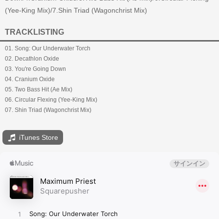
(Yee-King Mix)/7.Shin Triad (Wagonchrist Mix)
TRACKLISTING
01. Song: Our Underwater Torch
02. Decathlon Oxide
03. You're Going Down
04. Cranium Oxide
05. Two Bass Hit (Ae Mix)
06. Circular Flexing (Yee-King Mix)
07. Shin Triad (Wagonchrist Mix)
iTunes Store