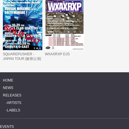
SQUAREPUSHER -
WXAXRXP DJS
JAPAN TOUR [振替公演]
HOME
NEWS
RELEASES
ARTISTS
LABELS
EVENTS