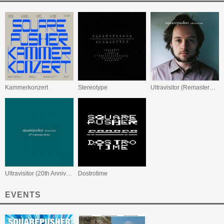
Kammerkonzert
Stereotype
Ultravisitor (Remastered Edition)
Ultravisitor (20th Anniversary Edition)
Dostrotime
EVENTS