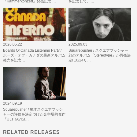
『Kammerkonzert』発売記念 …
を記念して、…
2026.05.22
2025.09.03
Boards Of Canada Listening Party /
Squarepusher / スクエアプッシャー
ボーズ・オブ・カナダの最新アルバム
幻のアルバム『Stereotype』が再発決
発売を記念…
定! 10/24リ…
2024.09.19
Squarepusher / 鬼才スクエアプッシ
ャーの評価を決定づけた金字塔的傑作
『ULTRAVISI…
RELATED RELEASES