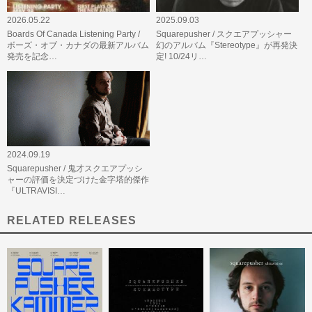
2026.05.22
2025.09.03
Boards Of Canada Listening Party /
Squarepusher / スクエアプッシャー
ボーズ・オブ・カナダの最新アルバム
幻のアルバム『Stereotype』が再発決
発売を記念…
定! 10/24リ…
2024.09.19
Squarepusher / 鬼才スクエアプッシ
ャーの評価を決定づけた金字塔的傑作
『ULTRAVISI…
RELATED RELEASES