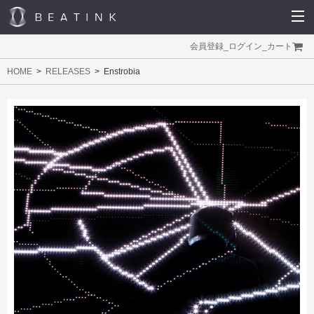
会員登録
_
ログイン
_
カート
HOME
RELEASES
Enstrobia