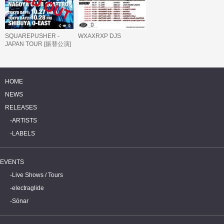
SQUAREPUSHER -
WXAXRXP DJS
JAPAN TOUR [振替公演]
HOME
NEWS
RELEASES
ARTISTS
LABELS
EVENTS
Live Shows / Tours
electraglide
Sónar