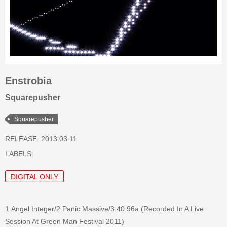
Enstrobia
Squarepusher
Squarepusher
RELEASE: 2013.03.11
LABELS:
DIGITAL ONLY
1.Angel Integer/2.Panic Massive/3.40.96a (Recorded In A Live
Session At Green Man Festival 2011)