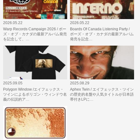
2026.05.22
2026.05.22
Warp Records Campaign 2026 / ボー
Boards Of Canada Listening Party /
ズ・オブ・カナダの最新アルバム発売
ボーズ・オブ・カナダの最新アルバム
を記念して、…
発売を記念…
2025.09.05
2025.08.29
Polygon Window /エイフェックス・
Aphex Twin / エイフェックス・ツイン
ツインによるポリゴン・ウィンドウ名
の歴史的名盤や人気タイトルが日本語
義の伝説的ア…
帯付きLPに…