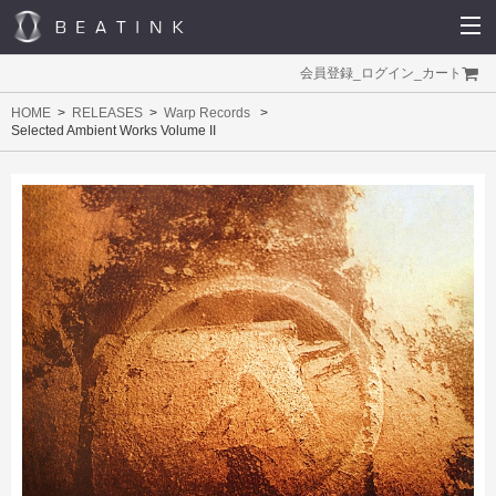
会員登録
_
ログイン
_
カート
HOME
RELEASES
Warp Records
Selected Ambient Works Volume II