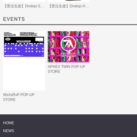
【受注生産】Drukqs Scribble Logo T-Shirt
【受注生産】Drukqs Handwritten Tracklist T-Shirt
EVENTS
APHEX TWIN POP-UP
STORE
WxAxRxP POP-UP
STORE
HOME
NEWS