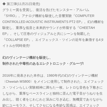
◆ 第三弾(11月21日発売)
グラミー賞を受賞し、復活を告げたモンスター・アルバム
『SYRO』。アナログ機材を駆使した音響実験『COMPUTER
CONTROLLED ACOUSTIC INSTRUMENTS PT2 EP』。幻の機材を
駆使し、重厚な低音と未来的サウンドが炸裂する『CHEETAH
EP』。そして圧巻のヴィジュアルと共にシーンを制覇した
『COLLAPSE EP』。エイフェックス・ツインの近年を象徴する4タ
イトルが同時発売!
幻のヴィンテージ機材を駆使し、
制作された中毒性のあるエレクトロニック・グルーヴ!
2016年に発表された本作は、1980年代の幻のヴィンテージ機材
〈Cheetah MS800〉をメインに使用して制作された、エイフェック
ス・ツインらしい実験精神に満ちた一枚。レトロな音色を下敷きに
しながら、重厚なベースラインと独特に歪んだ電子音がうねりを生
み出し、聴く者をじわじわと深みに引き込む。無機質でありながら
妙にユーモラス、そしてクセになる奇妙な質感は、エイフェック