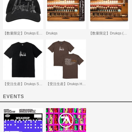
【数量限定】Drukqs Embroidered Cap
Drukqs
【数量限定】Drukqs (Beatink.com限定)
【受注生産】Drukqs Scribble Logo T-Shirt
【受注生産】Drukqs Handwritten Tracklist T-Shirt
EVENTS