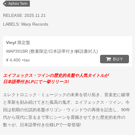
Aphex Twin
RELEASE: 2025.11.21
LABELS:
Warp Records
Vinyl
限定盤
WAP391BR (数量限定/日本語帯付き/解説書封入)
BUY
¥ 4,400 +tax
エイフェックス・ツインの歴史的名盤や人気タイトルが
日本語帯付きLPにて一挙リリース!
エレクトロニック・ミュージックの未来を切り拓き、音楽史に破壊
と革新を刻み続けてきた孤高の鬼才、エイフェックス・ツイン。今
回は初期の伝説的名盤ポリゴン・ウィンドウの再発を記念し、90年
代から現代に至るまで常にシーンを震撼させてきた歴史的名作の
数々が、日本語帯付き仕様LPで一挙登場!