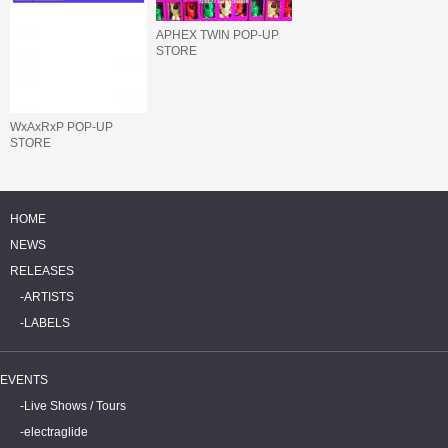
APHEX TWIN POP-UP
STORE
WxAxRxP POP-UP
STORE
HOME
NEWS
RELEASES
ARTISTS
LABELS
EVENTS
Live Shows / Tours
electraglide