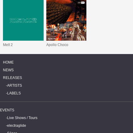
Melt 2
Apollo Choco
HOME
NEWS
RELEASES
ARTISTS
LABELS
EVENTS
Live Shows / Tours
electraglide