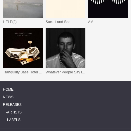
HELP(2)
Suck It and See
AM
Tranquility Base Hotel + Casino
Whatever People Say I Am, That's What I'm Not
HOME
NEWS
RELEASES
ARTISTS
LABELS