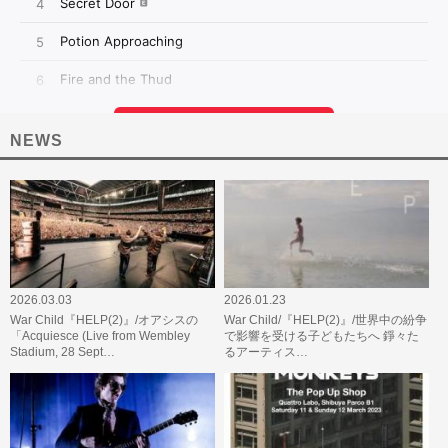
NEWS
2026.03.03
2026.01.23
War Child『HELP(2)』/オアシスの
War Child/『HELP(2)』/世界中の紛争
「Acquiesce (Live from Wembley
で影響を受ける子どもたちへ 錚々た
Stadium, 28 Sept…
るアーティス…