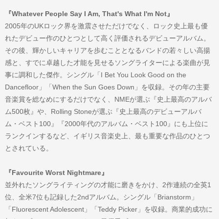
『Whatever People Say I Am, That's What I'm Not』
2005年のUKロック界を激震させただけでなく、ロック史上最も優
れたデビュー作のひとつとして高く評価されるデビューアルバム。
その後、輝かしいキャリアを歩むこととなるバンドの若々しい高揚
感と、すでに卓越した才能を見せるソングライターによる楽曲が見
事に調和した傑作。シングル「I Bet You Look Good on the
Dancefloor」「When the Sun Goes Down」を収録。その年の主要
音楽賞を総なめにするだけでなく、NMEが選ぶ『史上最高のアルバ
ム500枚』や、Rolling Stoneが選ぶ『史上最高のデビューアルバ
ム・ベスト100』『2000年代のアルバム・ベスト100』にも上位に
ランクインするなど、イギリス音楽史上、最も重要な作品のひとつ
とされている。
『Favourite Worst Nightmare』
並外れたソングライティングの才能に磨きをかけ、2作連続の全英1
位、全米7位も記録した2ndアルバム。シングル「Brianstorm」
「Fluorescent Adolescent」「Teddy Picker」を収録。商業的成功に