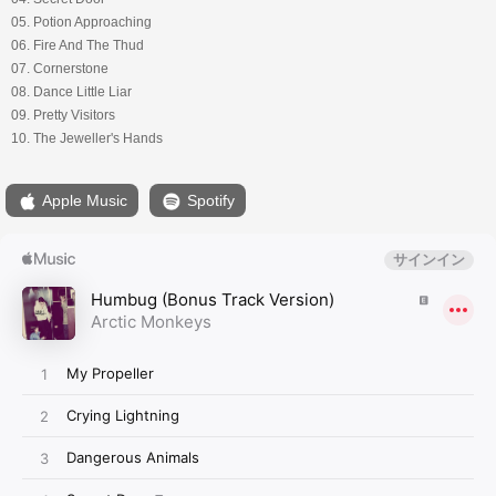
05. Potion Approaching
06. Fire And The Thud
07. Cornerstone
08. Dance Little Liar
09. Pretty Visitors
10. The Jeweller's Hands
Apple Music
Spotify