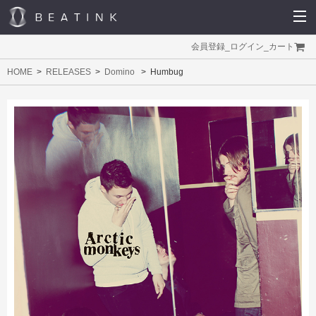
会員登録
_
ログイン
_
カート
HOME
RELEASES
Domino
Humbug