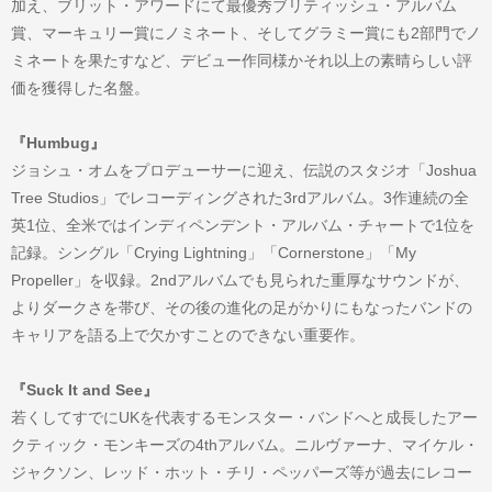
加え、ブリット・アワードにて最優秀ブリティッシュ・アルバム
賞、マーキュリー賞にノミネート、そしてグラミー賞にも2部門でノ
ミネートを果たすなど、デビュー作同様かそれ以上の素晴らしい評
価を獲得した名盤。
『Humbug』
ジョシュ・オムをプロデューサーに迎え、伝説のスタジオ「Joshua
Tree Studios」でレコーディングされた3rdアルバム。3作連続の全
英1位、全米ではインディペンデント・アルバム・チャートで1位を
記録。シングル「Crying Lightning」「Cornerstone」「My
Propeller」を収録。2ndアルバムでも見られた重厚なサウンドが、
よりダークさを帯び、その後の進化の足がかりにもなったバンドの
キャリアを語る上で欠かすことのできない重要作。
『Suck It and See』
若くしてすでにUKを代表するモンスター・バンドへと成長したアー
クティック・モンキーズの4thアルバム。ニルヴァーナ、マイケル・
ジャクソン、レッド・ホット・チリ・ペッパーズ等が過去にレコー