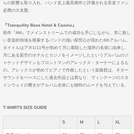
らの影響も取り入れ、バンド史上最高傑作と評価される音楽ファン
必携の大名盤。
『Tranquility Base Hotel & Casino』
前作『AM』でメインストリームでの成功も手にしながら、常に新し
い音楽的領域を模索するバンドの強い探究心が現れた6thアルバム。
タイトルはアポロ11号が初めて月に着陸した場所の名前に由来し、
月にある架空のホテルとカジノをイメージしたというアルバムのジ
ャケットデザインもフロントマンのアレックス・ターナーによるも
の。アレックスが初めてピアノで作曲したという楽曲群は、ギター
サウンドをベースにした過去作品とは異なり、ヴィンテージのスタ
インウェイの響きがアルバム全体にも独特のムードを与えている。
T-SHIRTS SIZE GUIDE
S
M
L
XL