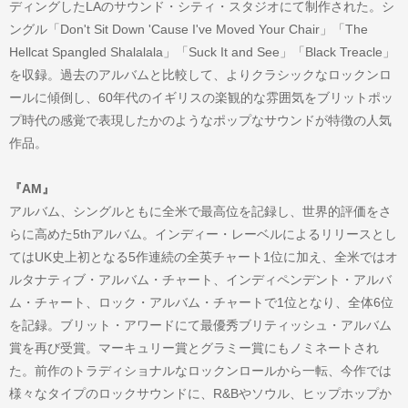
ディングしたLAのサウンド・シティ・スタジオにて制作された。シ
ングル「Don't Sit Down 'Cause I've Moved Your Chair」「The
Hellcat Spangled Shalalala」「Suck It and See」「Black Treacle」
を収録。過去のアルバムと比較して、よりクラシックなロックンロ
ールに傾倒し、60年代のイギリスの楽観的な雰囲気をブリットポッ
プ時代の感覚で表現したかのようなポップなサウンドが特徴の人気
作品。
『AM』
アルバム、シングルともに全米で最高位を記録し、世界的評価をさ
らに高めた5thアルバム。インディー・レーベルによるリリースとし
てはUK史上初となる5作連続の全英チャート1位に加え、全米ではオ
ルタナティブ・アルバム・チャート、インディペンデント・アルバ
ム・チャート、ロック・アルバム・チャートで1位となり、全体6位
を記録。ブリット・アワードにて最優秀ブリティッシュ・アルバム
賞を再び受賞。マーキュリー賞とグラミー賞にもノミネートされ
た。前作のトラディショナルなロックンロールから一転、今作では
様々なタイプのロックサウンドに、R&Bやソウル、ヒップホップか