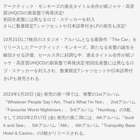
アークティック・モンキーズの過去タイトル全作が紙ジャケ・高音
質UHQCDの新装盤で再発決定!
初回生産盤には異なるロゴ・ステッカーを封入
さらに数量限定Tシャツセットや日本語帯付きLPの発売も決定!
10月21日に7枚目のスタジオ・アルバムとなる最新作『The Car』を
リリースしたアークティック・モンキーズ。新たなる名盤の誕生を
確信させる評価、セールス共に好調な中、過去タイトル全作が紙ジ
ャケ・高音質UHQCDの新装盤で再発決定!初回生産盤には異なるロ
ゴ・ステッカーを封入され、数量限定Tシャツセットや日本語帯付
きLPも発売される。
2023年1月20日 (金) 発売の第一弾では、衝撃の1stアルバム
『Whatever People Say I Am, That's What I'm Not』、2ndアルバム
『Favourite Worst Nightmare』、3rdアルバム『Humbug』の3枚、
そして2023年2月17日 (金) 発売の第二弾には、4thアルバム『Suck
It and See』、5thアルバム『AM』、6thアルバム『Tranquility Base
Hotel & Casino』の3枚がリリースされる。