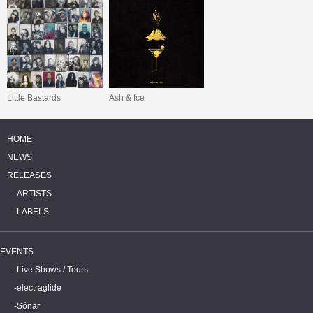
Little Bastards
Ash & Ice
HOME
NEWS
RELEASES
ARTISTS
LABELS
EVENTS
Live Shows / Tours
electraglide
Sónar