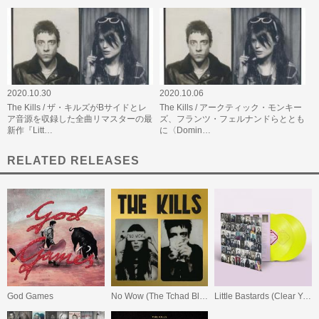
2020.10.30
2020.10.06
The Kills / ザ・キルズがBサイドとレ
The Kills / アークティック・モンキー
ア音源を収録した全曲リマスターの最
ズ、フランツ・フェルナンドらととも
新作『Litt…
に〈Domin…
RELATED RELEASES
God Games
No Wow (The Tchad Blake Mix 2022)
Little Bastards (Clear Yellow Vinyl) + サイン入りポストカード