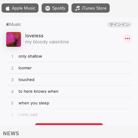
Apple Music
Spotify
iTunes Store
NEWS