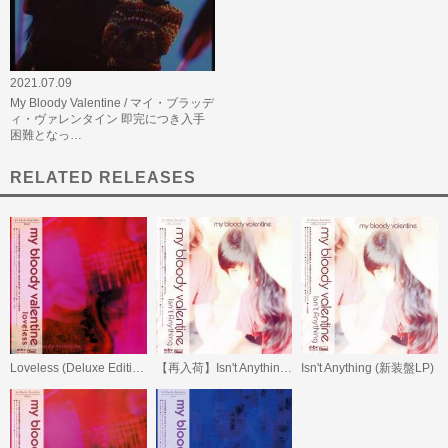
2021.07.09
My Bloody Valentine / マイ・ブラッデ
ィ・ヴァレンタイン 即完につき入手
困難となっ…
RELATED RELEASES
Loveless (Deluxe Edition) 日本語帯付LP
【再入荷】Isn't Anything (Deluxe Edition) 日本語帯付LP
Isn't Anything (新装盤LP)