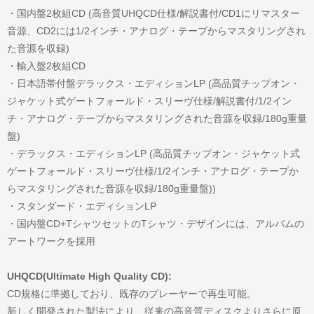
・国内盤2枚組CD (高音質UHQCD仕様/解説書付/CD1にリマスター
音源、CD2には1/2インチ・アナログ・テープからマスタリングされ
た音源を収録)
・輸入盤2枚組CD
・日本語帯付盤デラックス・エディションLP (高品質チップオン・
ジャケット式ゲートフォールド・スリーヴ仕様/解説書付/1/2イン
チ・アナログ・テープからマスタリングされた音源を収録/180g重量
盤)
・デラックス・エディションLP (高品質チップオン・ジャケット式
ゲートフォールド・スリーヴ仕様/1/2インチ・アナログ・テープか
らマスタリングされた音源を収録/180g重量盤))
・スタンダード・エディションLP
・国内盤CD+TシャツセットのTシャツ・デザインには、アルバムの
アートワークを採用
UHQCD(Ultimate High Quality CD):
CD規格に準拠しており、既存のプレーヤーで再生可能。
新しく開発された製法により、従来の高音質ディスクよりさらに原