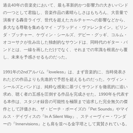
過去40年の音楽史において、最も革新的かつ影響力の大きいバンド
の一つとして君臨し、音楽作品の素晴らしさはもちろん、大音量で
演奏する轟音ライヴ、世代を超えたカルチャーへの影響などから、
多大なる尊敬を集めるマイ・ブラッディ・ヴァレンタイン。ビリン
ダ・ブッチャー、ケヴィン・シールズ、デビー・グッギ、コルム・
オコーサクが生み出した独創的なサウンドは、同時代のギター・バ
ンドとは、一線を画しただけでなく、それまでの常識を根底から覆
し、未来を予感させるものだった。
1991年の2ndアルバム『loveless』は、まず音楽的に、当時発表さ
れたどの作品よりも先進的で予想を超えるものだった。ケヴィン・
シールズとバンドは、純粋な感覚に基づくサウンドを徹底的に追い
求め、聴く者の五感を圧倒する作品を完成させた。1990年を代表す
る本作は、スタジオ録音の可能性を極限まで追求した完全無欠の傑
作として評価され、ザ・ビーチ・ボーイズの『Pet Sounds』やマイ
ルス・デイヴィスの『In A Silent Way』、スティーヴィー・ワンダ
ーの『Innervisions』とも肩を並べる金字塔として賞賛されている。