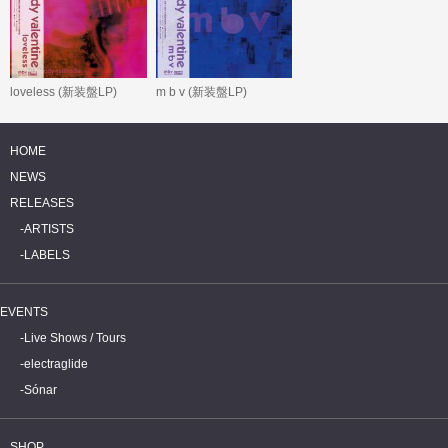
loveless (新装盤LP)
m b v (新装盤LP)
HOME
NEWS
RELEASES
ARTISTS
LABELS
EVENTS
Live Shows / Tours
electraglide
Sónar
SHOP