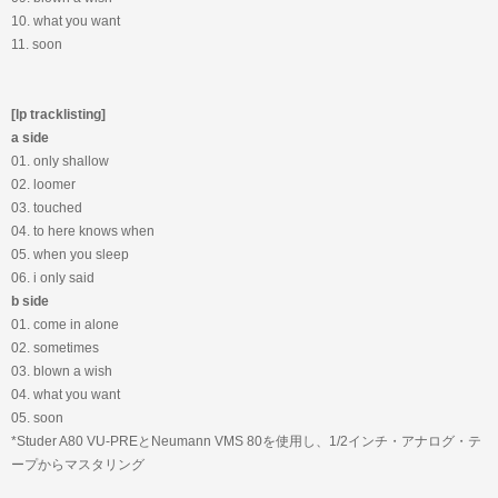
10. what you want
11. soon
[lp tracklisting]
a side
01. only shallow
02. loomer
03. touched
04. to here knows when
05. when you sleep
06. i only said
b side
01. come in alone
02. sometimes
03. blown a wish
04. what you want
05. soon
*Studer A80 VU-PREとNeumann VMS 80を使用し、1/2インチ・アナログ・テ
ープからマスタリング