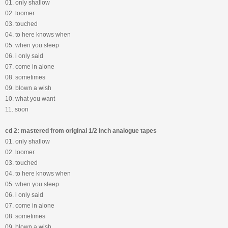
01. only shallow
02. loomer
03. touched
04. to here knows when
05. when you sleep
06. i only said
07. come in alone
08. sometimes
09. blown a wish
10. what you want
11. soon
cd 2: mastered from original 1/2 inch analogue tapes
01. only shallow
02. loomer
03. touched
04. to here knows when
05. when you sleep
06. i only said
07. come in alone
08. sometimes
09. blown a wish