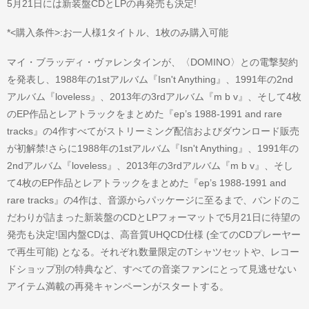
5月21日には新装盤CDとLPの再発売も決定!
*<購入条件>:お一人様1タイトル、1枚のみ購入可能
マイ・ブラッディ・ヴァレンタインが、〈DOMINO〉との電撃契約
を発表し、1988年の1stアルバム『Isn't Anything』、1991年の2nd
アルバム『loveless』、2013年の3rdアルバム『m b v』、そして4枚
のEP作品とレアトラックをまとめた『ep’s 1988-1991 and rare
tracks』の4作すべてがストリーミング配信およびダウンロード販売
が初解禁!さらに1988年の1stアルバム『Isn't Anything』、1991年の
2ndアルバム『loveless』、2013年の3rdアルバム『m b v』、そし
て4枚のEP作品とレアトラックをまとめた『ep’s 1988-1991 and
rare tracks』の4作は、音源からパッケージに至るまで、バンドのこ
だわりが詰まった新装盤のCDとLPフォーマットで5月21日に待望の
発売も決定!国内盤CDは、高音質UHQCD仕様 (全てのCDプレーヤー
で再生可能) となる。それぞれ数量限定のTシャツセットや、レコー
ドショップ別の特典など、すべての音楽ファンにとって見逃せない
アイテム満載の再発キャンペーンがスタートする。