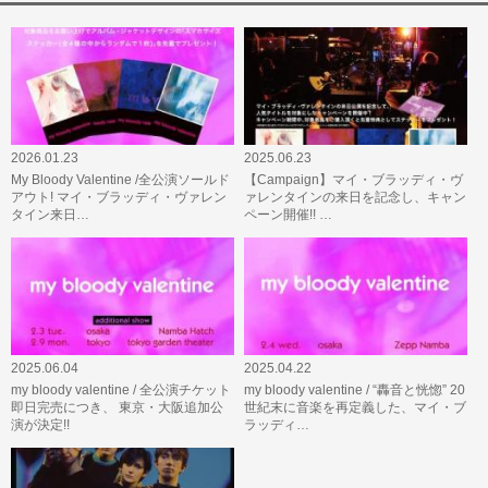
2026.01.23
2025.06.23
My Bloody Valentine /全公演ソールド
【Campaign】マイ・ブラッディ・ヴ
アウト! マイ・ブラッディ・ヴァレン
ァレンタインの来日を記念し、キャン
タイン来日…
ペーン開催!! …
2025.06.04
2025.04.22
my bloody valentine / 全公演チケット
my bloody valentine / “轟音と恍惚” 20
即日完売につき、 東京・大阪追加公
世紀末に音楽を再定義した、マイ・ブ
演が決定!!
ラッディ…