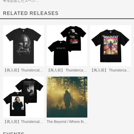
年を記念したスペシ…
RELATED RELEASES
【再入荷】Thundercat Distracted Tour 2026 T-shirt
【再入荷】 Thundercat 雷猫 T-shirt
【再入荷】 Thundercat 世紀末 T-shirt (黒)
【再入荷】Thundercat Paws T-shirt produced by GEEKS RULE
The Beyond / Where the Giants Roam