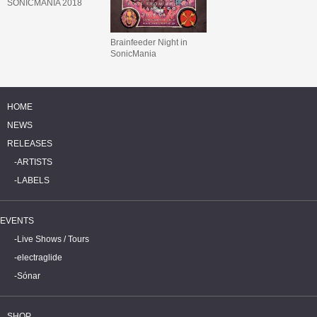
SONICMANIA 2018
Brainfeeder Night in
SonicMania
HOME
NEWS
RELEASES
ARTISTS
LABELS
EVENTS
Live Shows / Tours
electraglide
Sónar
SHOP