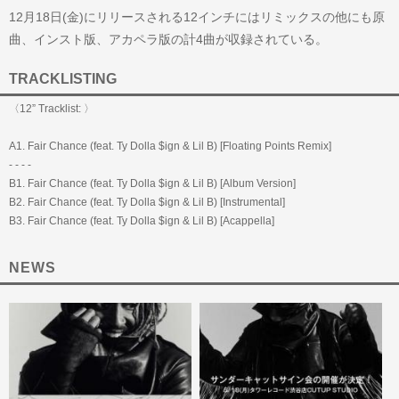
12月18日(金)にリリースされる12インチにはリミックスの他にも原
曲、インスト版、アカペラ版の計4曲が収録されている。
TRACKLISTING
〈12” Tracklist: 〉
A1. Fair Chance (feat. Ty Dolla $ign & Lil B) [Floating Points Remix]
- - - -
B1. Fair Chance (feat. Ty Dolla $ign & Lil B) [Album Version]
B2. Fair Chance (feat. Ty Dolla $ign & Lil B) [Instrumental]
B3. Fair Chance (feat. Ty Dolla $ign & Lil B) [Acappella]
NEWS