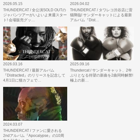
2026.05.15
2026.04.02
THUNDERCAT / 全公演SOLD OUTの
THUNDERCAT / タワレコ渋谷店に雷
ジャパンツアーがいよいよ来週スター
猫降臨! サンダーキャットによる最新
ト! 会場販売グッ…
アルバム『Dist…
2026.03.16
2025.09.16
THUNDERCAT / 最新アルバム
Thundercat / サンダーキャット、2年
『Distracted』のリリースを記念して
ぶりとなる待望の新曲を2曲同時解禁!
4月1日に猫カフェで…
極上の新…
2024.03.07
THUNDERCAT / ファンに愛される
2ndアルバム『Apocalypse』の10周