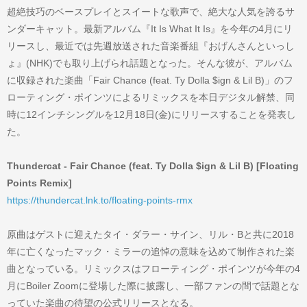
超絶技巧のベースプレイとスイートな歌声で、絶大な人気を誇るサ
ンダーキャット。最新アルバム『It Is What It Is』を今年の4月にリ
リースし、最近では先週放送された音楽番組『おげんさんといっし
ょ』(NHK)でも取り上げられ話題となった。そんな彼が、アルバム
に収録された楽曲「Fair Chance (feat. Ty Dolla $ign & Lil B)」のフ
ローティング・ポインツによるリミックスを本日デジタル解禁、同
時に12インチシングルを12月18日(金)にリリースすることを発表し
た。
Thundercat - Fair Chance (feat. Ty Dolla $ign & Lil B) [Floating
Points Remix]
https://thundercat.lnk.to/floating-points-rmx
原曲はゲストに迎えたタイ・ダラー・サイン、リル・Bと共に2018
年に亡くなったマック・ミラーの追悼の意味を込めて制作された楽
曲となっている。リミックスはフローティング・ポインツが今年の4
月にBoiler Zoomに登場した際に披露し、一部ファンの間で話題とな
っていた楽曲の待望の公式リリースとなる。