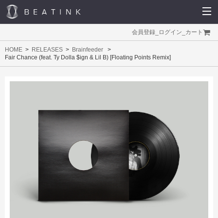
会員登録
_
ログイン
_
カート
HOME
RELEASES
Brainfeeder
Fair Chance (feat. Ty Dolla $ign & Lil B) [Floating Points Remix]