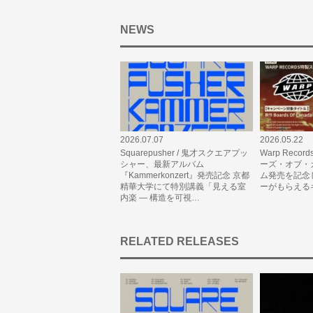
NEWS
2026.07.07
2026.05.22
Squarepusher / 鬼才スクエアプッ
Warp Records
シャー、最新アルバム
ーズ・オブ・
『Kammerkonzert』発売記念 京都
ム発売を記念
精華大学にて特別講義「見える室
ーがもらえる
内楽 — 構造を可視…
RELATED RELEASES