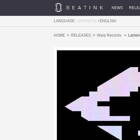
NEWS
RELE
LANGUAGE :
JAPANESE
/
ENGLISH
HOME
RELEASES
Warp Records
Lamen