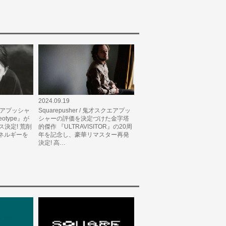
2024.09.19
スクエアプッシャ
Squarepusher / 鬼才スクエアプッ
otype』が
シャーの評価を決定づけた金字塔
ース決定! 荒削
的傑作 『ULTRAVISITOR』の20周
ネルギーを
年を記念し、豪華リマスター再発
決定! 高…