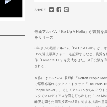
SHARE
最新アルバム『Be Up A Hello』が賞賛を
をリリース!
5年ぶりの最新アルバム『Be Up A Hello』
USで過去最高チャートを記録するなど、賞賛を
作『Lamental EP』を完成させた。来日公演
される。
今作にはアルバムに収録曲「Detroit People
で躍動感溢れるテクノ・トラック「The Paris T
People Mover」、そしてアルバムからの
ックでメロディアスな面を打ち出した「Les Mains
離脱を問うた国民投票の結果に対する抗議の意思として発表