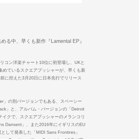
集める中、早くも新作『Lamental EP』
が、オリコン洋楽チャート10位に初登場し、UKと
集めているスクエアプッシャーが、早くも新
を直前に控えた3月20日に日本先行でリリース
 Mover」の別バージョンでもある、スペーシー
rack」と、アルバム・バージョンの「Detroit
アウトテイクで、スクエアプッシャーのメランコリ
 Dansent」、また2016年にイギリスのEU
した「MIDI Sans Frontires」