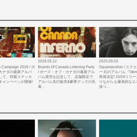
2026.05.22
2025.09.03
 Campaign 2026 / ボ
Boards Of Canada Listening Party
Squarepusher / 
カナダの最新アルバ
/ ボーズ・オブ・カナダの最新アル
ー 幻のアルバム『Stere
して、特製ステッカ
バム発売を記念して、店舗限定で
再発決定! 10/24リリ
キャンペーンが開催!
アルバム先行販売&豪華グッズの先
りながらも爆発的なエ
着…
放つ…