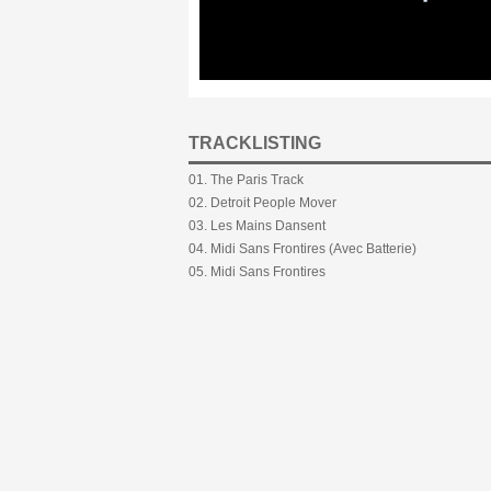
TRACKLISTING
01. The Paris Track
02. Detroit People Mover
03. Les Mains Dansent
04. Midi Sans Frontires (Avec Batterie)
05. Midi Sans Frontires