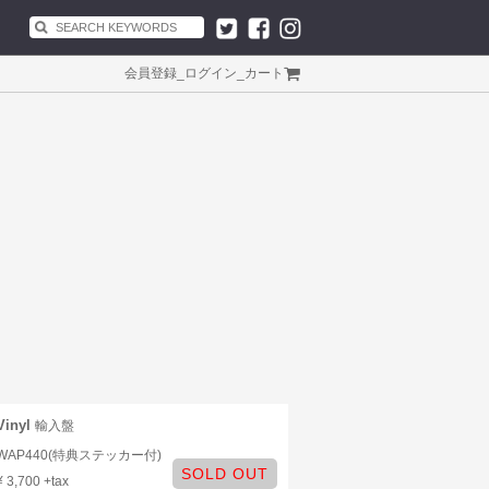
会員登録
_
ログイン
_
カート
Vinyl
輸入盤
WAP440(特典ステッカー付)
SOLD OUT
¥ 3,700 +tax