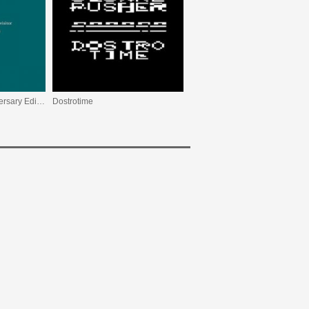
Ultravisitor (20th Anniversary Edition)
Dostrotime