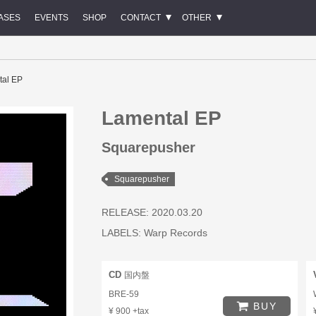
ASES
EVENTS
SHOP
CONTACT
OTHER
tal EP
Lamental EP
Squarepusher
Squarepusher
RELEASE: 2020.03.20
LABELS:
Warp Records
CD
国内盤
BRE-59
BUY
¥ 900 +tax