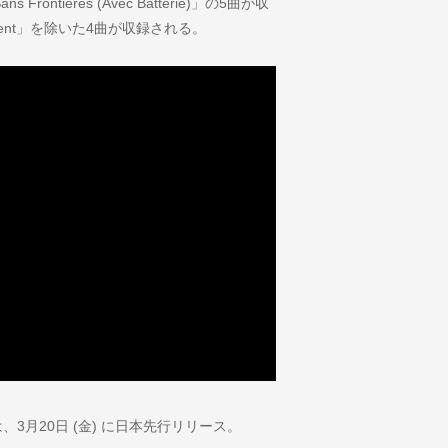
ntieres (Avec Batterie)」の5曲が収
nsent」を除いた4曲が収録される。
EP』は、3月20日 (金) に日本先行リリース。