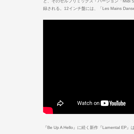
と、そのセルフリミックス・バージョン「Midi Sans Fro
録される。12インチ盤には、「Les Mains Da
『Be Up A Hello』に続く新作『Lamental 