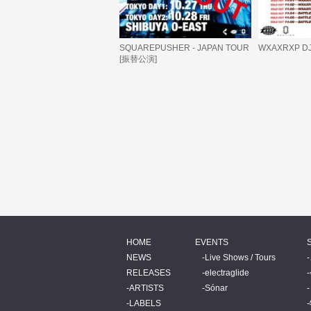
SQUAREPUSHER - JAPAN TOUR
WXAXRXP D
[振替公演]
HOME
EVENTS
NEWS
Live Shows / Tours
RELEASES
electraglide
ARTISTS
Sónar
LABELS