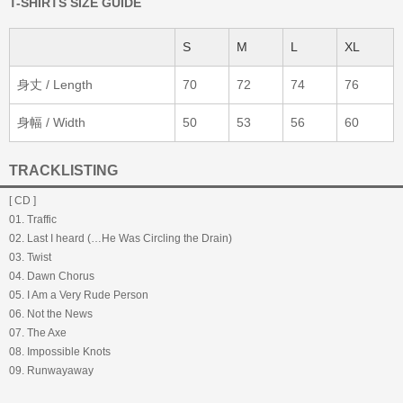
T-SHIRTS SIZE GUIDE
S
M
L
XL
身丈 / Length
70
72
74
76
身幅 / Width
50
53
56
60
TRACKLISTING
[ CD ]
01. Traffic
02. Last I heard (…He Was Circling the Drain)
03. Twist
04. Dawn Chorus
05. I Am a Very Rude Person
06. Not the News
07. The Axe
08. Impossible Knots
09. Runwayaway