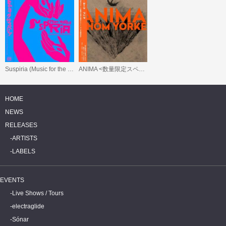
Suspiria (Music for the Luca Guadagnino Film)
ANIMA <数量限定スペシャル・プライス盤>
HOME
NEWS
RELEASES
ARTISTS
LABELS
EVENTS
Live Shows / Tours
electraglide
Sónar