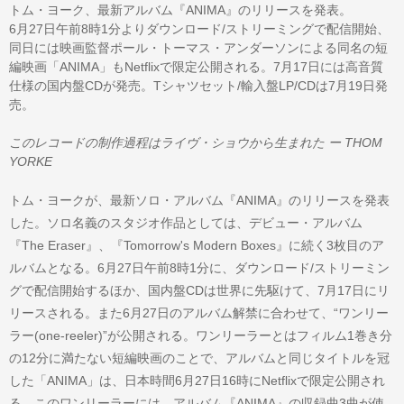
トム・ヨーク、最新アルバム『ANIMA』のリリースを発表。
6月27日午前8時1分よりダウンロード/ストリーミングで配信開始、
同日には映画監督ポール・トーマス・アンダーソンによる同名の短
編映画「ANIMA」もNetflixで限定公開される。7月17日には高音質
仕様の国内盤CDが発売。Tシャツセット/輸入盤LP/CDは7月19日発
売。
このレコードの制作過程はライヴ・ショウから生まれた ー THOM
YORKE
トム・ヨークが、最新ソロ・アルバム『ANIMA』のリリースを発表
した。ソロ名義のスタジオ作品としては、デビュー・アルバム
『The Eraser』、『Tomorrow's Modern Boxes』に続く3枚目のア
ルバムとなる。6月27日午前8時1分に、ダウンロード/ストリーミン
グで配信開始するほか、国内盤CDは世界に先駆けて、7月17日にリ
リースされる。また6月27日のアルバム解禁に合わせて、“ワンリー
ラー(one-reeler)”が公開される。ワンリーラーとはフィルム1巻き分
の12分に満たない短編映画のことで、アルバムと同じタイトルを冠
した「ANIMA」は、日本時間6月27日16時にNetflixで限定公開され
る。このワンリーラーには、アルバム『ANIMA』の収録曲3曲が使