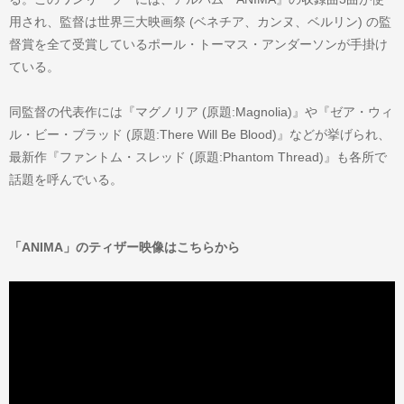
用され、監督は世界三大映画祭 (ベネチア、カンヌ、ベルリン) の監
督賞を全て受賞しているポール・トーマス・アンダーソンが手掛け
ている。
同監督の代表作には『マグノリア (原題:Magnolia)』や『ゼア・ウィ
ル・ビー・ブラッド (原題:There Will Be Blood)』などが挙げられ、
最新作『ファントム・スレッド (原題:Phantom Thread)』も各所で
話題を呼んでいる。
「ANIMA」のティザー映像はこちらから