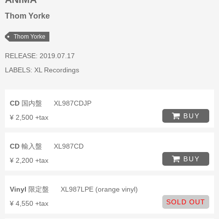
Thom Yorke
Thom Yorke
RELEASE: 2019.07.17
LABELS:
XL Recordings
CD
国内盤
XL987CDJP
BUY
¥ 2,500 +tax
CD
輸入盤
XL987CD
BUY
¥ 2,200 +tax
Vinyl
限定盤
XL987LPE (orange vinyl)
SOLD OUT
¥ 4,550 +tax