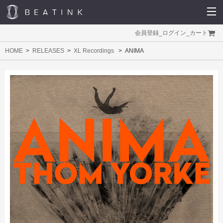
会員登録
_
ログイン
_
カート
HOME
RELEASES
XL Recordings
ANIMA