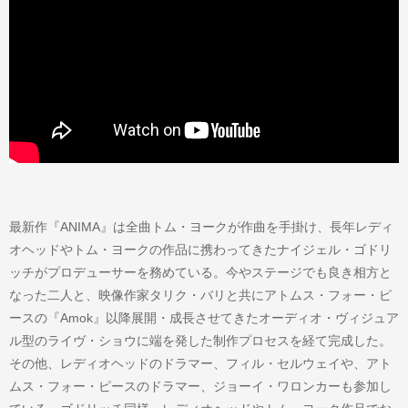
最新作『ANIMA』は全曲トム・ヨークが作曲を手掛け、長年レディ
オヘッドやトム・ヨークの作品に携わってきたナイジェル・ゴドリ
ッチがプロデューサーを務めている。今やステージでも良き相方と
なった二人と、映像作家タリク・バリと共にアトムス・フォー・ピ
ースの『Amok』以降展開・成長させてきたオーディオ・ヴィジュア
ル型のライヴ・ショウに端を発した制作プロセスを経て完成した。
その他、レディオヘッドのドラマー、フィル・セルウェイや、アト
ムス・フォー・ピースのドラマー、ジョーイ・ワロンカーも参加し