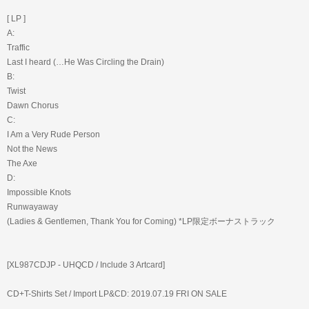
[ LP ]
A:
Traffic
Last I heard (…He Was Circling the Drain)
B:
Twist
Dawn Chorus
C:
I Am a Very Rude Person
Not the News
The Axe
D:
Impossible Knots
Runwayaway
(Ladies & Gentlemen, Thank You for Coming) *LP限定ボーナストラック
[XL987CDJP - UHQCD / Include 3 Artcard]
CD+T-Shirts Set / Import LP&CD: 2019.07.19 FRI ON SALE