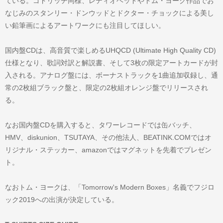
ている。ゴドリッチ同様、レディオヘッドやトム・ヨーク作品でお
なじみのスタンリー・ドンウッドとドクター・チョックによる美し
い鉛筆画によるアートワークにも注目してほしい。
国内盤CDは、高音質で楽しめるUHQCD (Ultimate High Quality CD)
仕様となり、歌詞対訳と解説書、そして3枚の限定アートカードが封
入される。アナログ盤には、ボーナストラックを1曲追加収録し、通
常の2枚組ブラック盤と、限定の2枚組オレンジ盤でリリースされ
る。
なお国内盤CDを購入すると、タワーレコードでは缶バッチ、
HMV、diskunion、TSUTAYA、その他法人、BEATINK.COMではオ
リジナル・ステッカー、amazonではマグネットを先着でプレゼン
ト。
なおトム・ヨークは、「Tomorrow's Modern Boxes」名義でフジロ
ック2019への出演が決定している。