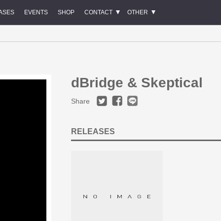
ASES
EVENTS
SHOP
CONTACT
OTHER
dBridge & Skeptical
Share
RELEASES