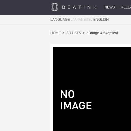
NEWS
RELE
LANGUAGE :
JAPANESE
/
ENGLISH
HOME
ARTISTS
dBridge & Skeptical