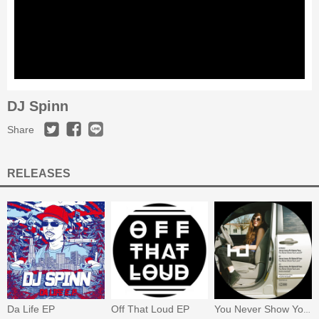
DJ Spinn
Share
RELEASES
Da Life EP
Off That Loud EP
You Never Show Your Love EP