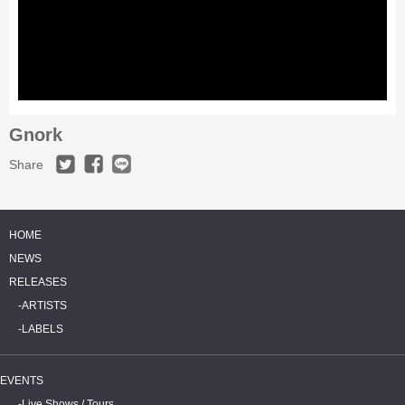
Gnork
Share
HOME
NEWS
RELEASES
ARTISTS
LABELS
EVENTS
Live Shows / Tours