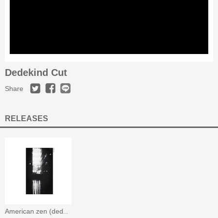
Dedekind Cut
Share
RELEASES
American zen (ded003)