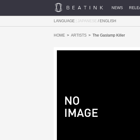
NEWS
RELE
LANGUAGE :
JAPANESE
/
ENGLISH
HOME
ARTISTS
The Gaslamp Killer