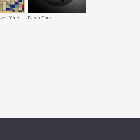
Death Gate
Flange Face / Seven Years of Bad Luck for Fun