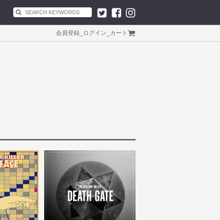
会員登録
_
ログイン
_
カート