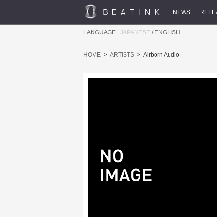
NEWS
RELE
LANGUAGE :
JAPANESE
/
ENGLISH
HOME
ARTISTS
Airborn Audio