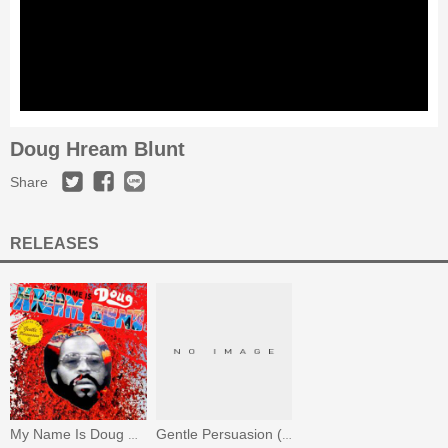
Doug Hream Blunt
Share
RELEASES
My Name Is Doug Hream Blunt
Gentle Persuasion (Remix)