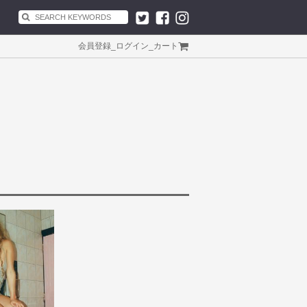
会員登録
_
ログイン
_
カート