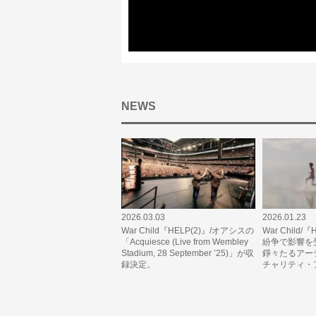
NEWS
2026.03.03
2026.01.23
War Child『HELP(2)』/オアシスの
War Child/
「Acquiesce (Live from Wembley
紛争で影響を
Stadium, 28 September ’25)」が収
錚々たるアー
録決定。
チャリティ・