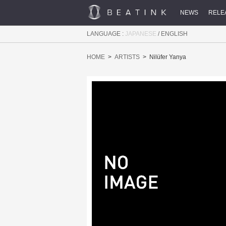
NEWS
RELE
LANGUAGE :
JAPANESE
/
ENGLISH
HOME
ARTISTS
Nilüfer Yanya