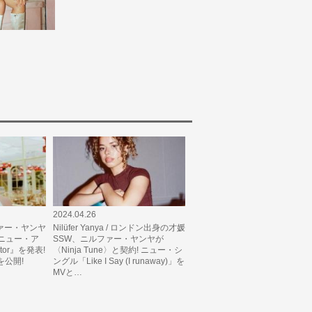
r
2024.04.26
ニルファー・ヤンヤ
Nilüfer Yanya / ロンドン出身の才媛
よりニュー・ア
SSW、ニルファー・ヤンヤが
ctor』を発表!
〈Ninja Tune〉と契約! ニュー・シ
」を公開!
ングル「Like I Say (I runaway)」を
MVと…