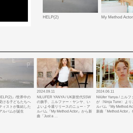
HELP(2)
My Method Acto
2024.09.11
2024.06.11
『HELP(2)』/世界中の
NILUFER YANYA / UK新世代SSW
Nilüfer Yanya / 
受ける子どもたちへ
の旗手、ニルファー・ヤンヤ、い
が〈Ninja Tune〉
ティストが集結した
よいよ今週リリースのニュー・ア
ルバム『My Method A
アルバムが誕生
ルバム『My Method Actor』から新
新曲「Method Actor
曲「Just a …