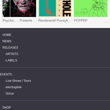
PCPPEP
Psychic…. Powerless…. Another Man’s Sac
Rembrandt Pussyhorse
HOME
NEWS
RELEASES
ARTISTS
LABELS
EVENTS
Live Shows / Tours
electraglide
Sónar
SHOP