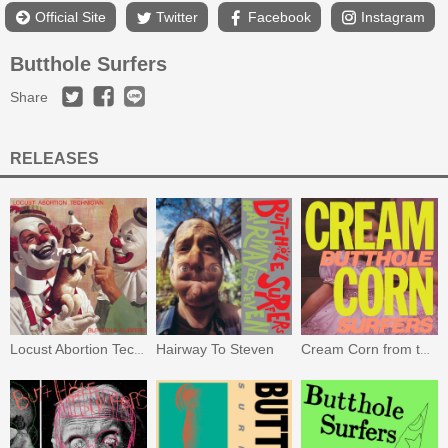
Official Site
Twitter
Facebook
Instagram
Butthole Surfers
Share
RELEASES
Hairway To Steven
Locust Abortion Technician
Cream Corn from the Socket of Davis