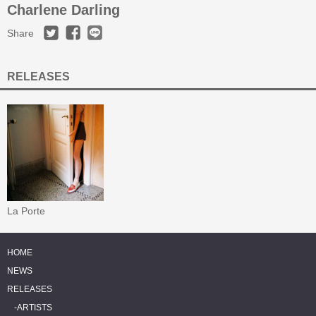
Charlene Darling
Share
RELEASES
La Porte
HOME
NEWS
RELEASES
ARTISTS