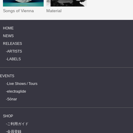
Songs of Vienna
Material
HOME
NEWS
RELEASES
ARTISTS
LABELS
EVENTS
Live Shows / Tours
electraglide
Sónar
SHOP
ご利用ガイド
会員登録