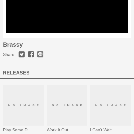
Brassy
Share
RELEASES
Play Some D
Work It Out
I Can’t Wait