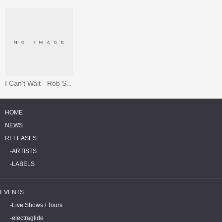
I Can’t Wait - Rob Swift Remix
HOME
NEWS
RELEASES
ARTISTS
LABELS
EVENTS
Live Shows / Tours
electraglide