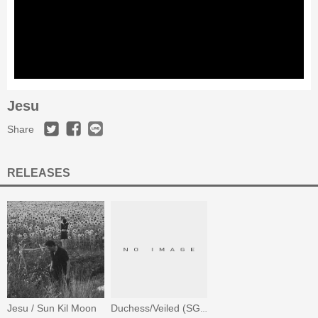
Jesu
Share
RELEASES
Jesu / Sun Kil Moon
Duchess/Veiled (SGHA 12 #5)