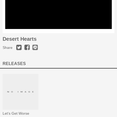
Desert Hearts
Share
RELEASES
Let’s Get Worse