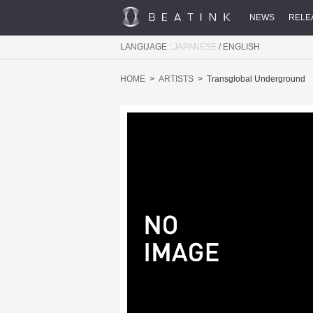
NEWS
RELE
LANGUAGE :
JAPANESE
/
ENGLISH
HOME
ARTISTS
Transglobal Underground