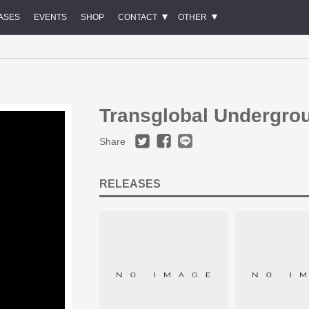
ASES
EVENTS
SHOP
CONTACT
OTHER
Transglobal Undergro
Share
RELEASES