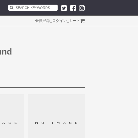
会員登録
_
ログイン
_
カート
und