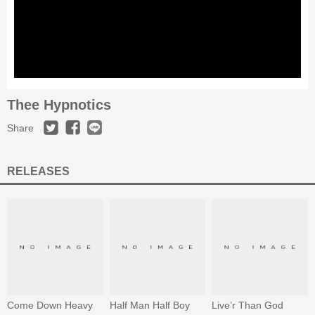
Thee Hypnotics
Share
RELEASES
Come Down Heavy
Half Man Half Boy
Live’r Than God