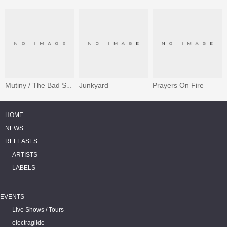
Junkyard
Prayers On Fire
Mutiny / The Bad Seed E.P.
HOME
NEWS
RELEASES
ARTISTS
LABELS
EVENTS
Live Shows / Tours
electraglide