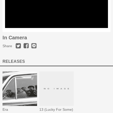
In Camera
Share
RELEASES
Era
13 (Lucky For Some)