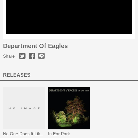
Department Of Eagles
Share
RELEASES
In Ear Park
No One Does It Like You