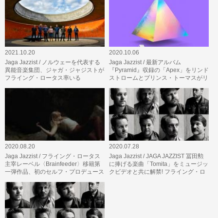
2021.10.20
2020.10.06
Jaga Jazzist / ノルウェーを代表する
Jaga Jazzist / 最新アルバム
異能音楽集団、ジャガ・ジャジストが
『Pyramid』収録の「Apex」をリンド
フライング・ロータス率いる
ストロームとプリンス・トーマスがリ
〈Brainfeeder〉より最新作
ミックス!
『Pyramid…
2020.08.20
2020.07.28
Jaga Jazzist / フライング・ロータス
Jaga Jazzist / JAGA JAZZIST 冨田勲
主宰レーベル〈Brainfeeder〉移籍第
に捧げる楽曲「Tomita」をミュージッ
一弾作品、初のセルフ・プロデュース
クビデオと共に解禁! フライング・ロ
作『Pyramid』より収録曲「A…
ータス主宰レーベル〈Brainfe…