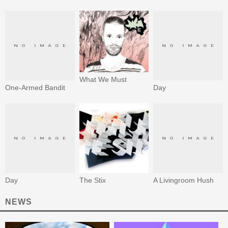
What We Must
One-Armed Bandit
Day
Day
The Stix
A Livingroom Hush
NEWS