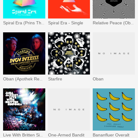
Spiral Era - Single
Spiral Era (Prins Thomas Remix)
Relative Peace (Oban Rework)
Starfire
Oban
Oban (Apothek Remix)
One-Armed Bandit
Bananfluer Overalt
Live With Britten Sinfonia