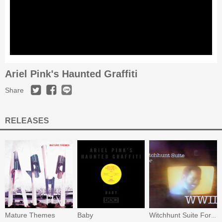
Ariel Pink's Haunted Graffiti
Share
RELEASES
Mature Themes
Baby
Witchhunt Suite For WWIII