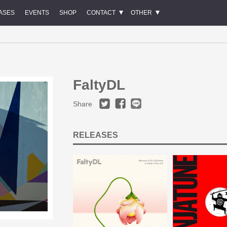
ASES
EVENTS
SHOP
CONTACT
OTHER
FaltyDL
Share
RELEASES