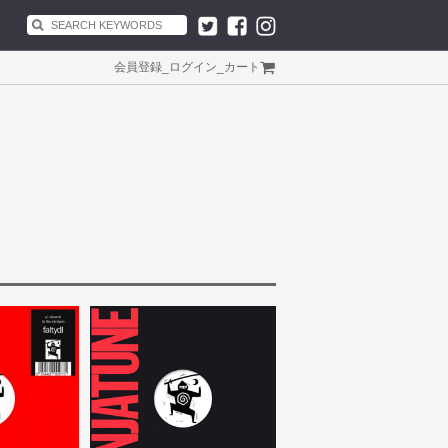
会員登録
_
ログイン
_
カート