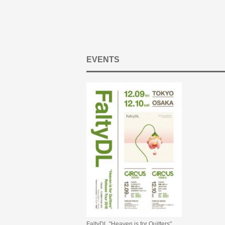
EVENTS
FaltyDL "Heaven is for Quitters"