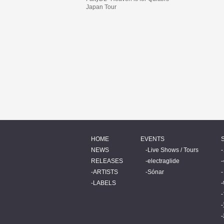
Japan Tour
HOME
EVENTS
NEWS
Live Shows / Tours
RELEASES
electraglide
ARTISTS
Sónar
LABELS