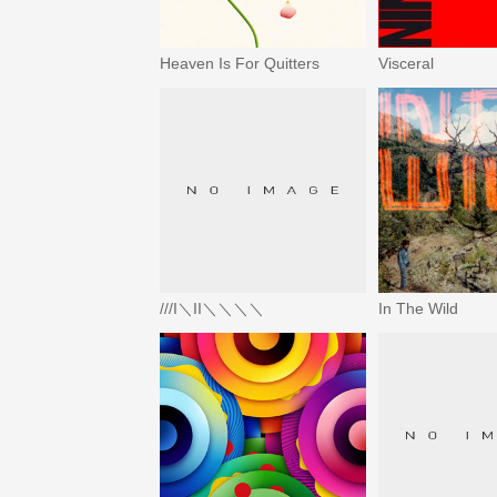
Heaven Is For Quitters
Visceral
///I＼II＼＼＼＼
In The Wild