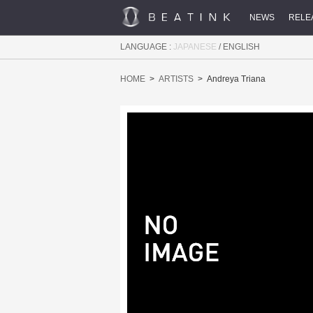
NEWS
RELE
LANGUAGE :
JAPANESE
/
ENGLISH
HOME
ARTISTS
Andreya Triana