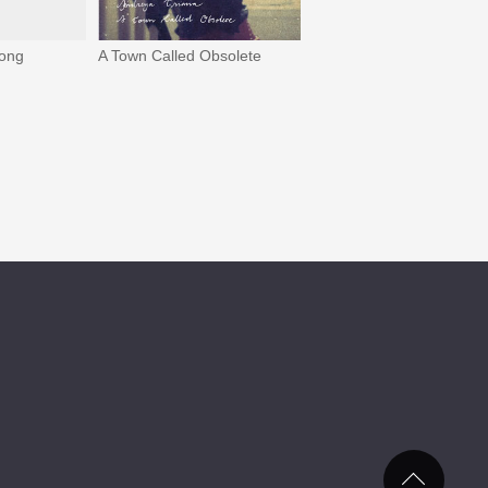
A Town Called Obsolete
long