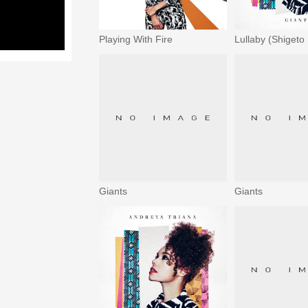
Playing With Fire
Lullaby (Shigeto
Giants
Giants