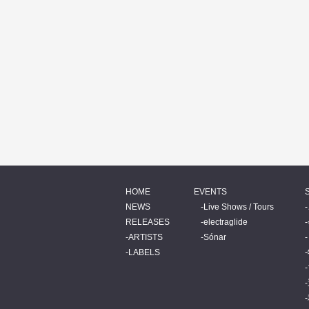
HOME
EVENTS
NEWS
Live Shows / Tours
RELEASES
electraglide
ARTISTS
Sónar
LABELS