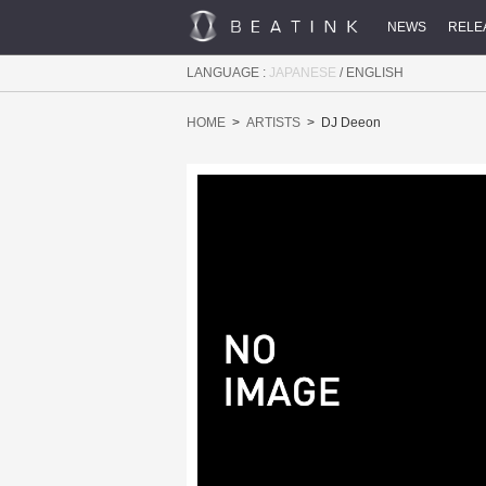
NEWS
RELE
LANGUAGE :
JAPANESE
/
ENGLISH
HOME
ARTISTS
DJ Deeon