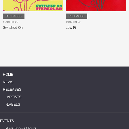
RELEASES
RELEASES
1999.03.29
1992.09.28
Switched On
Low Fi
HOME
NEWS
RELEASES
ARTISTS
LABELS
EVENTS
Live Shows / Tours