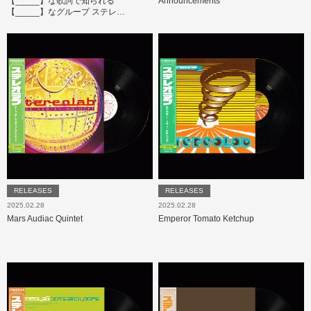
【_____】な歌詞で知られる
Announcements
【_____】なグループ ステレ…
RELEASES
RELEASES
2025.02.28
2025.02.28
Mars Audiac Quintet
Emperor Tomato Ketchup