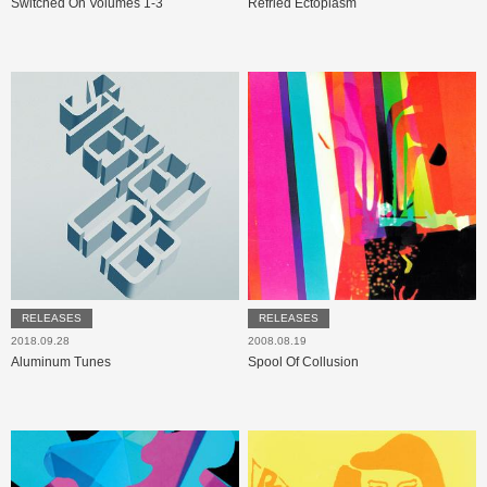
Switched On Volumes 1-3
Refried Ectoplasm
RELEASES
RELEASES
2018.09.28
2008.08.19
Aluminum Tunes
Spool Of Collusion