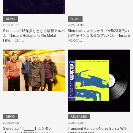
NEWS
NEWS
2025.05.21
2025.04.30
Stereolab / 15年振りとなる最新アルバ
Stereolab / ステレオラブが5/23発売の
ム 『Instant Holograms On Metal
15年振りとなる最新アルバム 『Instant
Film』はい…
Hologr…
NEWS
RELEASES
2025.04.08
2025.02.28
Stereolab /【_____】な音楽と
Transient Random-Noise Bursts With