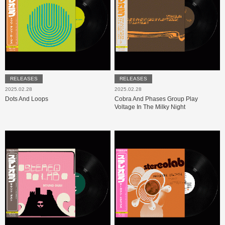
RELEASES
RELEASES
2025.02.28
2025.02.28
Dots And Loops
Cobra And Phases Group Play
Voltage In The Milky Night