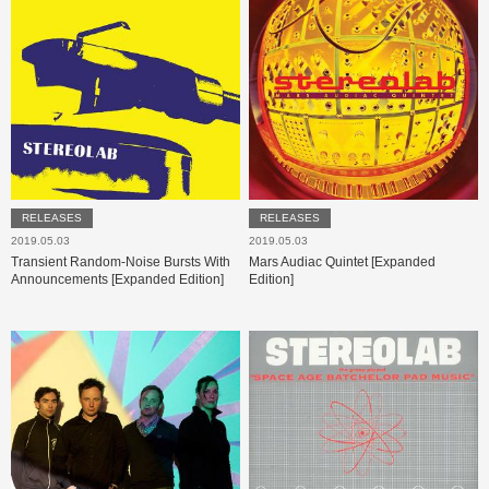
RELEASES
RELEASES
2019.05.03
2019.05.03
Transient Random-Noise Bursts With
Mars Audiac Quintet [Expanded
Announcements [Expanded Edition]
Edition]