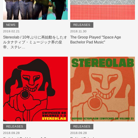
NEWS
RELEASES
2019.02.21
2018.11.30
Stereolab / 10年ぶりに再始動をしたオ
The Groop Played "Space Age
ルタナティブ・ミュージック界の皇
Bachelor Pad Music"
帝、ステレ…
RELEASES
RELEASES
2018.09.28
2018.09.28